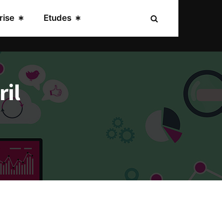
rise
Etudes
ril