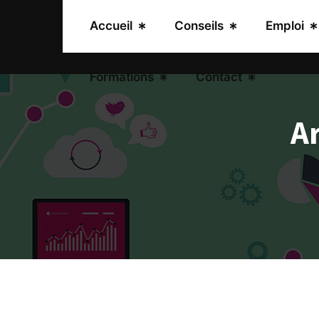
Skip
to
Accueil
Conseils
Emploi
content
Formations
Contact
Ar